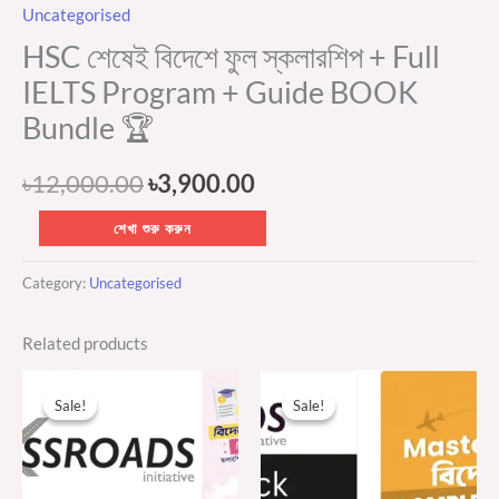
Uncategorised
Bundle
HSC শেষেই বিদেশে ফুল স্কলারশিপ + Full
🏆
quantity
IELTS Program + Guide BOOK
Bundle 🏆
৳
12,000.00
৳
3,900.00
শেখা শুরু করুন
Category:
Uncategorised
Related products
Original
Current
Original
Current
price
price
price
price
Sale!
Sale!
Sale!
Sale!
was:
is:
was:
is:
৳2,500.00.
৳1,800.00.
৳14,000.00.
৳5,900.00.