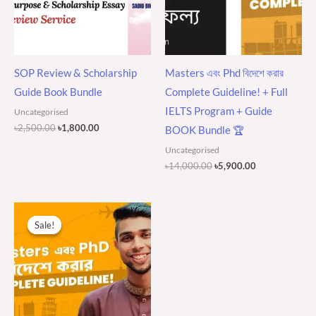
SOP Review & Scholarship
Masters এবং Phd বিদেশে করার
Guide Book Bundle
Complete Guideline! + Full
IELTS Program + Guide
Uncategorised
৳
2,500.00
৳
1,800.00
BOOK Bundle 🏆
Uncategorised
৳
14,000.00
৳
5,900.00
Original
Current
price
price
Sale!
Sale!
was:
is:
৳18,000.00.
৳14,000.00.