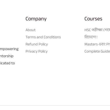
Company
Courses
About
HSC পরীক্ষা শেষ
Terms and Conditions
বিদেশে !
Refund Policy
Masters এবং P
 empowering
Privacy Policy
Complete Guidel
entorship
icated to