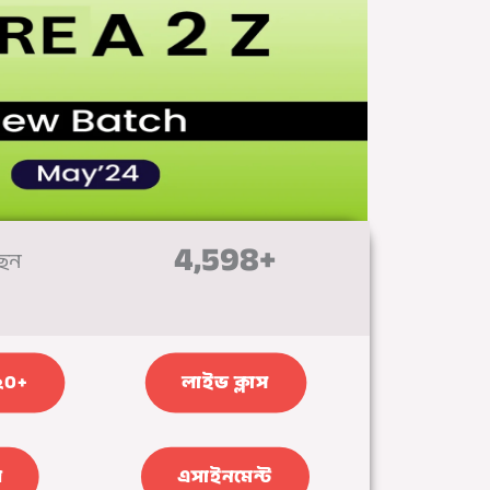
4,598
+
ছেন
১২০+
লাইভ ক্লাস
স
এসাইনমেন্ট