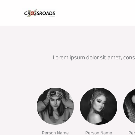
Skip
to
content
Lorem ipsum dolor sit amet, consec
Person Name
Person Name
Pe