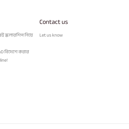
Contact us
েই স্কলারশিপ নিয়ে
Let us know
hD বিদেশে করার
ine!