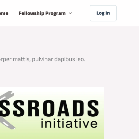
ome
Fellowship Program
Log In
orper mattis, pulvinar dapibus leo.