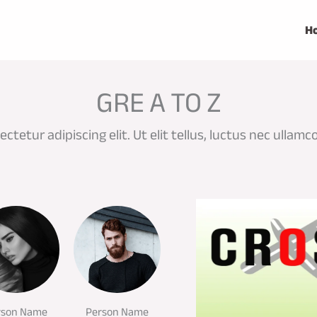
H
GRE A TO Z
tetur adipiscing elit. Ut elit tellus, luctus nec ullamc
rson Name
Person Name