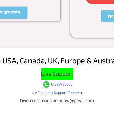
 প্রেস করুন
D
n USA, Canada, UK, Europe & Austr
Live Support
01898795805
👉
Facebook Support Team
👈
crossroads.helpnow@gmail.com
Email: